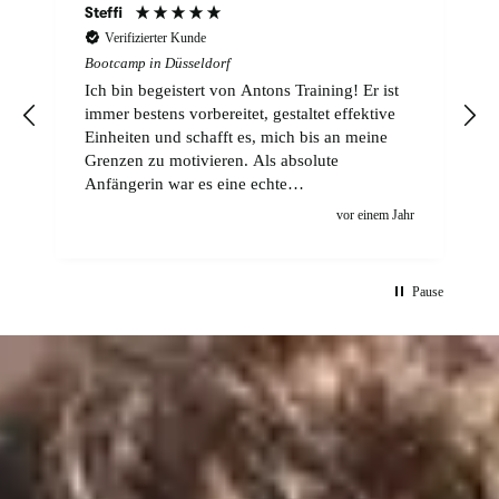
Steffi
Verifizierter Kunde
Bootcamp in Düsseldorf
Ich bin begeistert von Antons Training! Er ist
immer bestens vorbereitet, gestaltet effektive
Einheiten und schafft es, mich bis an meine
Grenzen zu motivieren. Als absolute
Anfängerin war es eine echte
Herausforderung, aber Anton bringt einen auf
r
vor einem Jahr
eine unaufdringliche Weise dazu,
dranzubleiben. Schon nach kurzer Zeit spüre
ich deutliche Fortschritte. Einfach großartig!
Pause