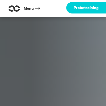
Outdoor Fitness direkt um die Ecke: Telgte BEWATEC Münster ☀️
Probetraining
Menu