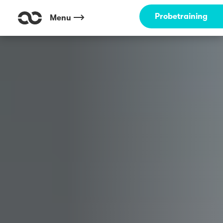
Outdoor Fitness direkt um die Ecke: Südpark Fussballplatz Münster ☀️
Probetraining
Menu