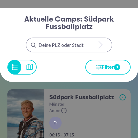
Aktuelle Camps: Südpark
Fussballplatz
Filter
1
Südpark Fussballplatz
i
Münster
Anton
i
Fr
06:15 - 07:15