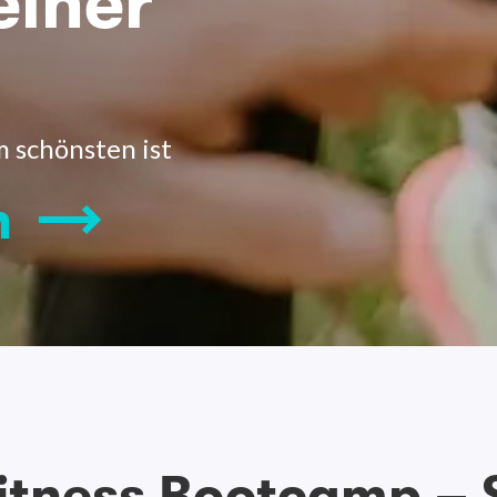
einer
m schönsten ist
n
itness Bootcamp – S