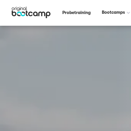
Outdoor Fitness direkt um die Ecke: St. Mauritz Münster ☀️
Bootcamps
Probetraining