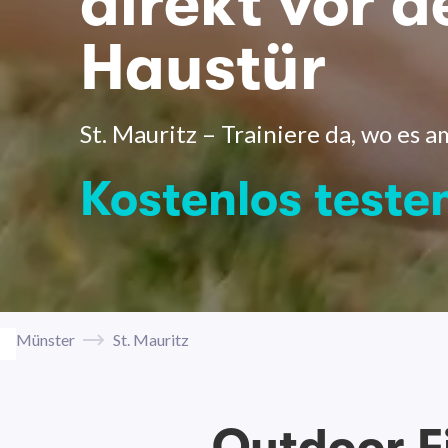
direkt vor d
Haustür
St. Mauritz – Trainiere da, wo es a
Kostenlos teste
Münster
St. Mauritz
Outdoor F