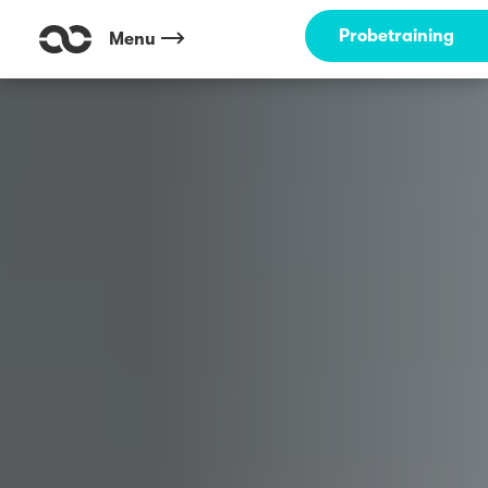
Outdoor Fitness direkt um die Ecke: Mauritzschule Münster ☀️
Probetraining
Menu