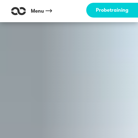
Outdoor Fitness direkt um die Ecke: Gievenbeck - Grüner Finger Müns
Probetraining
Menu