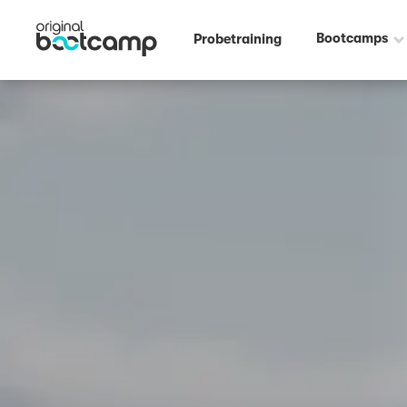
Outdoor Fitness direkt um die Ecke: Droste-Hülshoff Park Münster ☀️
Bootcamps
Probetraining