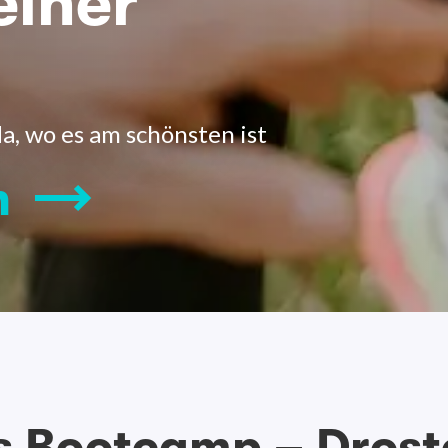
einer
a, wo es am schönsten ist
n
s Bootcamp – Drost