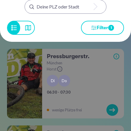
Filter
1
Pressburgerstr.
i
München
Horst
i
Di
Do
06:30 - 07:30
wenige Plätze frei