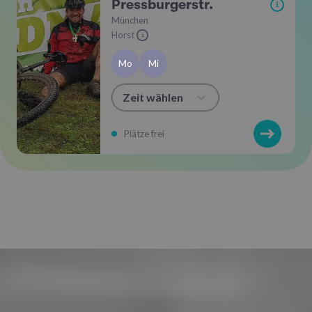
Pressburgerstr.
i
München
Horst
i
Mo
Mi
Zeit wählen
Plätze frei