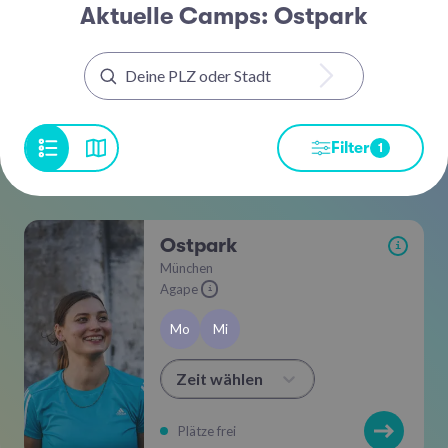
Aktuelle Camps: Ostpark
Filter
1
Ostpark
i
München
Agape
i
Mo
Mi
Zeit wählen
Plätze frei