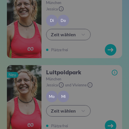
München
Jessica
i
Di
Do
Zeit wählen
Plätze frei
Luitpoldpark
i
Neu
München
Jessica
und Vivienne
i
i
Mo
Mi
Zeit wählen
Plätze frei