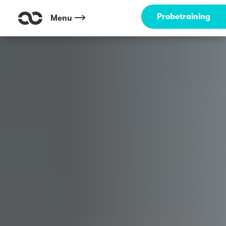
Outdoor Fitness direkt um die Ecke: Luitpoldpark München ☀️
Probetraining
Menu