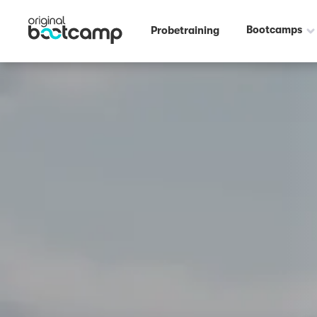
Outdoor Fitness direkt um die Ecke: VfL Fontana Finthen Mainz ☀️
Bootcamps
Probetraining