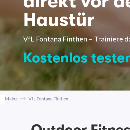
direkt vor d
Haustür
VfL Fontana Finthen – Trainiere da
Kostenlos teste
Mainz
VfL Fontana Finthen
Outdoor Fitne