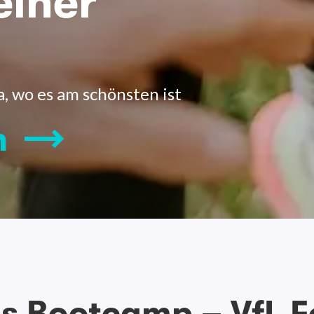
einer
, wo es am schönsten ist
n
ss Bootcamp – VfL F