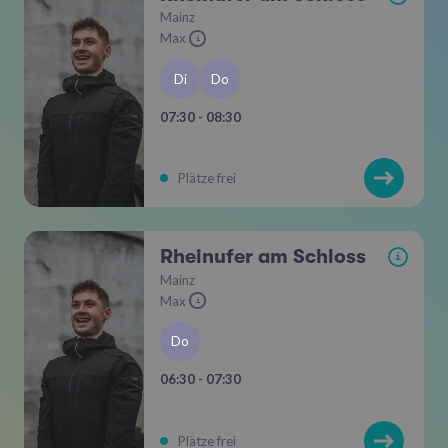
Mainz
Max
i
Di
Do
07:30 - 08:30
Plätze frei
Rheinufer am Schloss
i
Mainz
Max
i
Do
06:30 - 07:30
Plätze frei