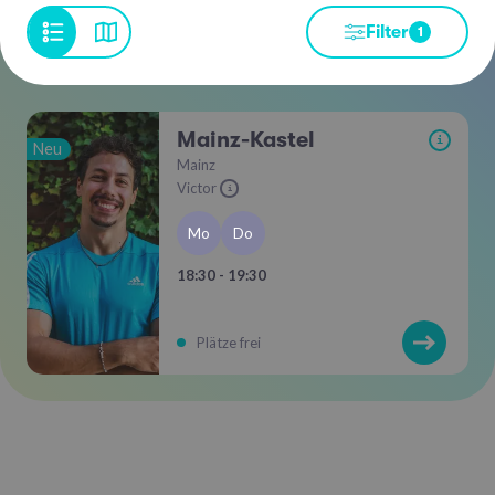
Filter
1
Mainz-Kastel
i
Neu
Mainz
Victor
i
Mo
Do
18:30 - 19:30
Plätze frei