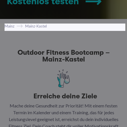
Kostenlos testen
Mainz
Mainz-Kastel
Outdoor Fitness Bootcamp –
Mainz-Kastel
Erreiche deine Ziele
Mache deine Gesundheit zur Priorität! Mit einem festen
N
Termin im Kalender und einem Training, das für jedes
Leistungslevel geeignet ist, erreichst du dein individuelles
Ar
Fitness Ziel. Dein Coach steht dir voller Motivationskraft
Ha