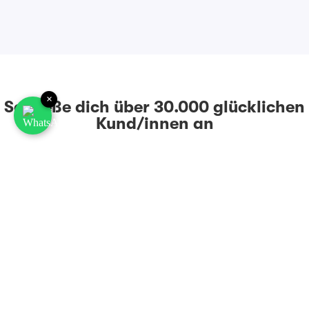
×
Schließe dich über 30.000 glücklichen
Kund/innen an
Hervorragend
4,95
Rating
2.013
Bewertungen