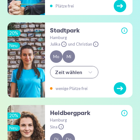
Plätze frei
Stadtpark
i
20%
Hamburg
Julika
und Christian
Neu
i
i
Mo
Mi
Zeit wählen
wenige Plätze frei
Heidbergpark
i
20%
Hamburg
Sina
Neu
i
Di
Do