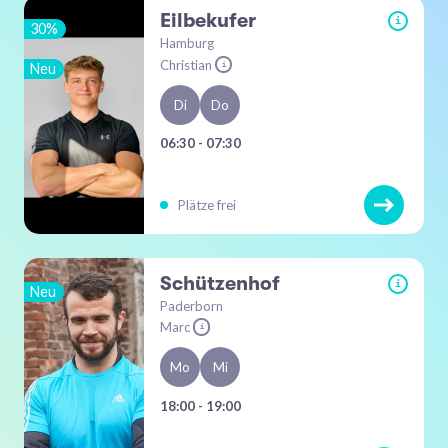
Eilbekufer
i
30%
Hamburg
Christian
Neu
i
Di
Do
06:30 - 07:30
Plätze frei
Schützenhof
i
Neu
Paderborn
Marc
i
Mo
Mi
18:00 - 19:00