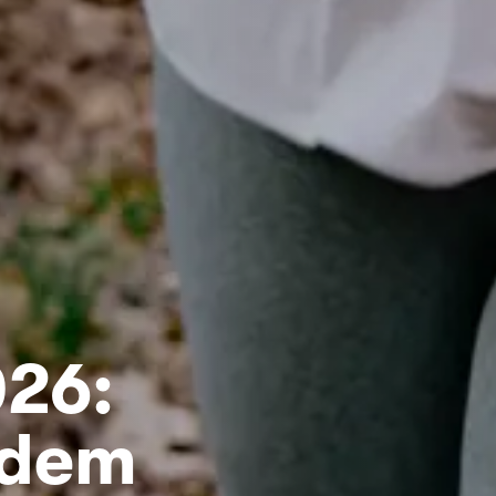
026:
 dem