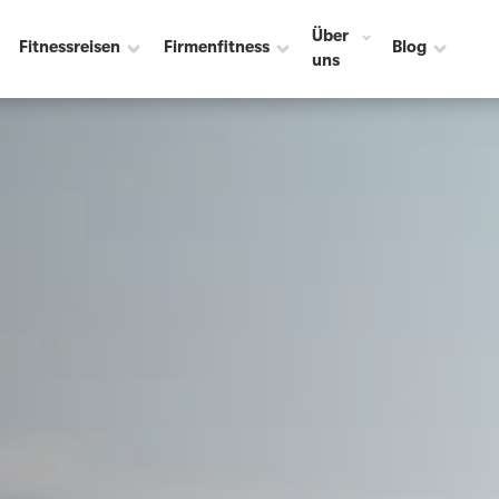
adt ☀️
Über
Fitnessreisen
Firmenfitness
Blog
uns