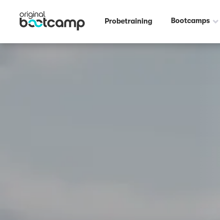
Outdoor Fitness direkt um die Ecke: Bolzplatz im Luitpoldpark Ingolst
Bootcamps
Probetraining