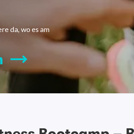
ere da, wo es am
n
tness Bootcamp – B