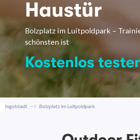
Haustür
Bolzplatz im Luitpoldpark – Traini
schönsten ist
Kostenlos teste
Ingolstadt
Bolzplatz im Luitpoldpark
Outdoor Fi