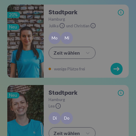
Stadtpark
i
20%
Hamburg
Julika
und Christian
Neu
i
i
Mo
Mi
Zeit wählen
wenige Plätze frei
Stadtpark
i
Neu
Hamburg
Lea
i
Di
Do
Zeit wählen