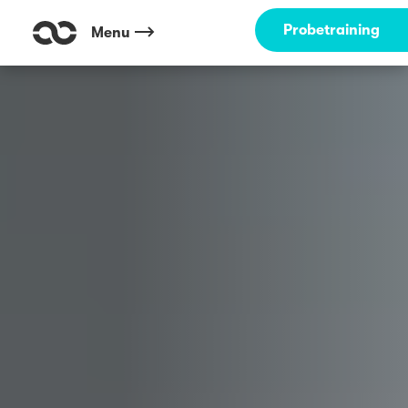
Outdoor Fitness direkt um die Ecke: Stadtpark Gütersloh ☀️
Probetraining
Menu