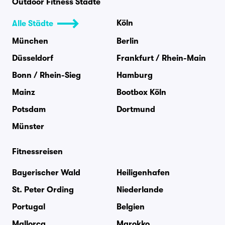
Outdoor Fitness Städte
Köln
Alle Städte
München
Berlin
Düsseldorf
Frankfurt / Rhein-Main
Bonn / Rhein-Sieg
Hamburg
Mainz
Bootbox Köln
Potsdam
Dortmund
Münster
Fitnessreisen
Bayerischer Wald
Heiligenhafen
St. Peter Ording
Niederlande
Portugal
Belgien
Mallorca
Marokko