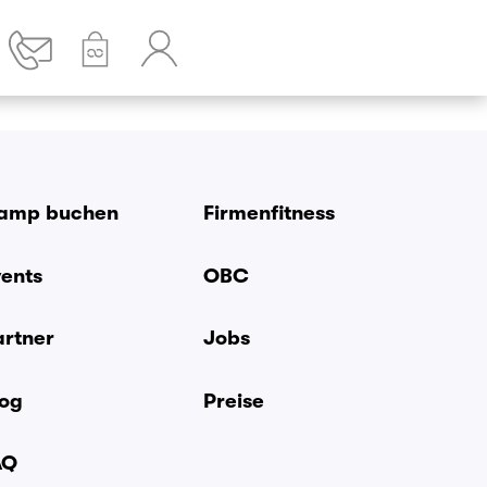
amp buchen
Firmenfitness
vents
OBC
artner
Jobs
log
Preise
AQ