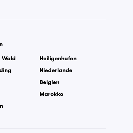
en
r Wald
Heiligenhafen
rding
Niederlande
Belgien
Marokko
en