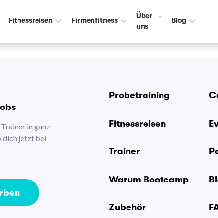
Über
Fitnessreisen
Firmenfitness
Blog
uns
Probetraining
C
Jobs
Fitnessreisen
E
Trainer in ganz
dich jetzt bei
Trainer
P
Warum Bootcamp
B
erben
Zubehör
F