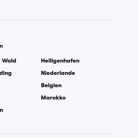
en
r Wald
Heiligenhafen
rding
Niederlande
Belgien
Marokko
en