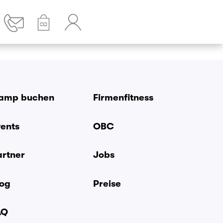
amp buchen
Firmenfitness
vents
OBC
artner
Jobs
log
Preise
AQ