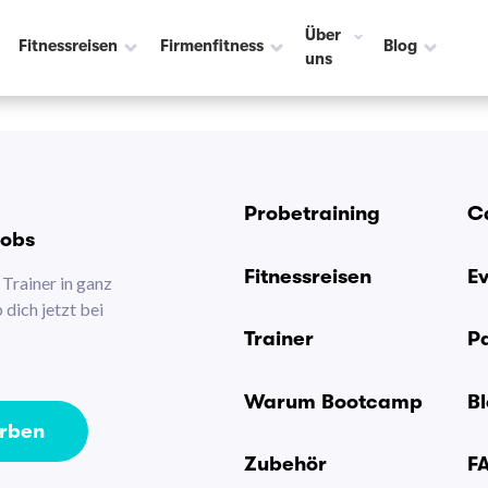
Über
Fitnessreisen
Firmenfitness
Blog
uns
Probetraining
C
Jobs
Fitnessreisen
E
Trainer in ganz
dich jetzt bei
Trainer
P
Warum Bootcamp
B
erben
Zubehör
F