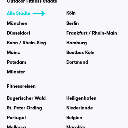
Outdoor Fitness Städte
Köln
Alle Städte
München
Berlin
Düsseldorf
Frankfurt / Rhein-Main
Bonn / Rhein-Sieg
Hamburg
Mainz
Bootbox Köln
Potsdam
Dortmund
Münster
Fitnessreisen
Bayerischer Wald
Heiligenhafen
St. Peter Ording
Niederlande
Portugal
Belgien
Mallorca
Marokko