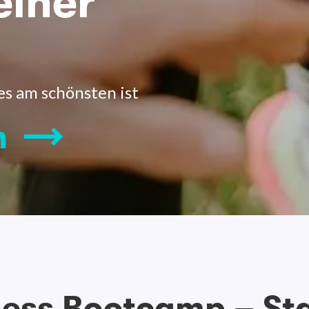
einer
es am schönsten ist
n
ness Bootcamp – S