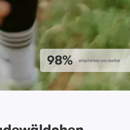
98%
empfehlen uns weiter
tadewäldchen