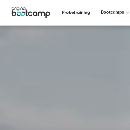
Outdoor Fitness direkt um die Ecke: Stadewäldchen Dortmund ☀️
Bootcamps
Probetraining