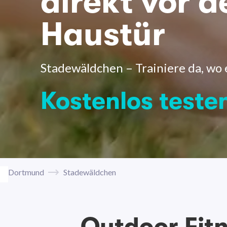
direkt vor d
Haustür
Stadewäldchen – Trainiere da, wo 
Kostenlos teste
Dortmund
Stadewäldchen
Outdoor Fit