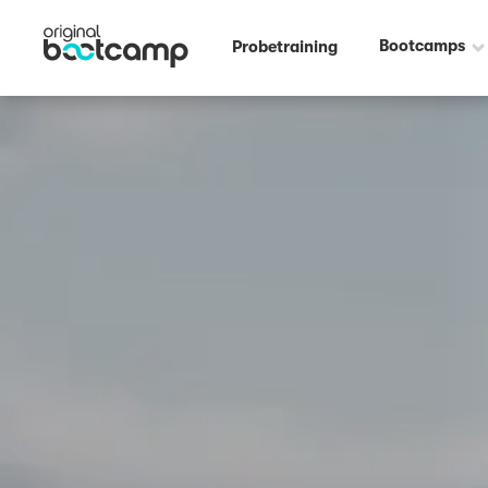
Outdoor Fitness direkt um die Ecke: Schloßgarten Dieburg Darmstadt 
Bootcamps
Probetraining