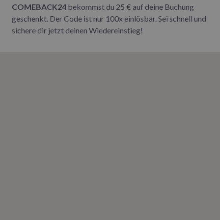
COMEBACK24
bekommst du 25 € auf deine Buchung
geschenkt. Der Code ist nur 100x einlösbar. Sei schnell und
sichere dir jetzt deinen Wiedereinstieg!