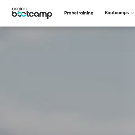
Outdoor Fitness direkt um die Ecke: Stadion - am Weserbogen Bremen
Bootcamps
Probetraining