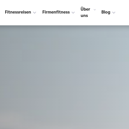
 ☀️
Über
Fitnessreisen
Firmenfitness
Blog
uns