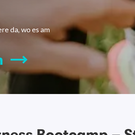
re da, wo es am
n
tness Bootcamp – S