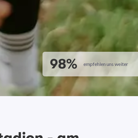
98%
empfehlen uns weiter
tadion - am