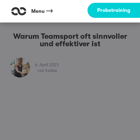
Probetraining
Menu
Warum Teamsport oft sinnvoller
und effektiver ist
6. April 2021
von
Saskia