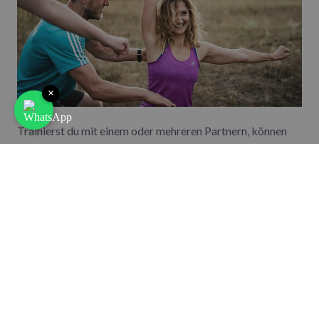
×
Trainierst du mit einem oder mehreren Partnern, können
diese dir aber nicht nur Tipps geben. Sie können dir bei
deinem Training zur Seite stehen und dich etwa
unterstützen, wenn dir die Kraft ausgeht. So kann
intensiver und gleichzeitig doch sicherer und sorgenfreier
trainiert werden. Gibst du wiederum deine Erfahrung
zurück oder hilfst anderen, wirst du merken, dass dies
zusätzlich motiviert. Außerdem macht es einfach glücklich,
anderen helfen zu können und zu sehen, dass diese Hilfe
sich direkt positiv auswirkt.
Darüber hinaus können Trainingspartner und Kontakte, die