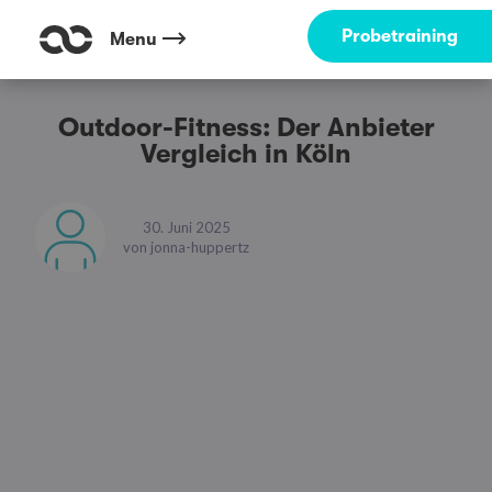
Probetraining
Menu
Outdoor-Fitness: Der Anbieter
Vergleich in Köln
30. Juni 2025
von
jonna-huppertz