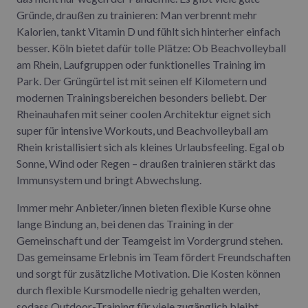
Gründe, draußen zu trainieren: Man verbrennt mehr
Kalorien, tankt Vitamin D und fühlt sich hinterher einfach
besser. Köln bietet dafür tolle Plätze: Ob Beachvolleyball
am Rhein, Laufgruppen oder funktionelles Training im
Park. Der Grüngürtel ist mit seinen elf Kilometern und
modernen Trainingsbereichen besonders beliebt. Der
Rheinauhafen mit seiner coolen Architektur eignet sich
super für intensive Workouts, und Beachvolleyball am
Rhein kristallisiert sich als kleines Urlaubsfeeling. Egal ob
Sonne, Wind oder Regen – draußen trainieren stärkt das
Immunsystem und bringt Abwechslung.
Immer mehr Anbieter/innen bieten flexible Kurse ohne
lange Bindung an, bei denen das Training in der
Gemeinschaft und der Teamgeist im Vordergrund stehen.
Das gemeinsame Erlebnis im Team fördert Freundschaften
und sorgt für zusätzliche Motivation. Die Kosten können
durch flexible Kursmodelle niedrig gehalten werden,
sodass Outdoor-Training für viele zugänglich bleibt.