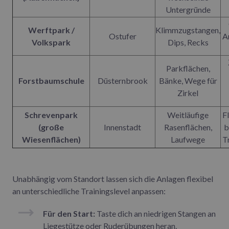
Untergründe
Werftpark /
Klimmzugstangen,
Ostufer
A
Volkspark
Dips, Recks
Parkflächen,
Forstbaumschule
Düsternbrook
Bänke, Wege für
Zirkel
Schrevenpark
Weitläufige
F
(große
Innenstadt
Rasenflächen,
b
Wiesenflächen)
Laufwege
T
Unabhängig vom Standort lassen sich die Anlagen flexibel
an unterschiedliche Trainingslevel anpassen:
Für den Start:
Taste dich an niedrigen Stangen an
Liegestütze oder Ruderübungen heran.