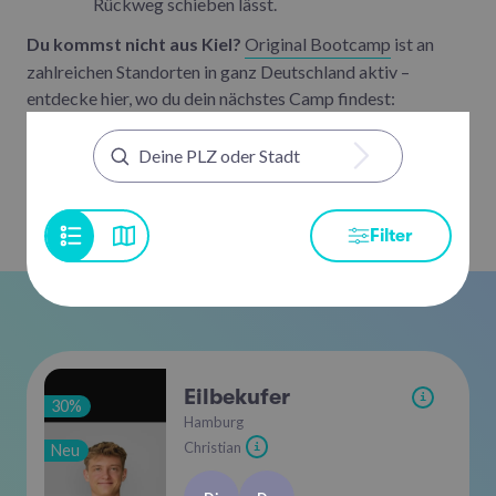
Rückweg schieben lässt.
Du kommst nicht aus Kiel?
Original Bootcamp
ist an
zahlreichen Standorten in ganz Deutschland aktiv –
entdecke hier, wo du dein nächstes Camp findest:
Filter
Eilbekufer
i
30%
Hamburg
Christian
Neu
i