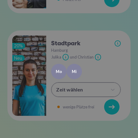
Stadtpark
i
20%
Hamburg
Julika
und Christian
Neu
i
i
Mo
Mi
Zeit wählen
wenige Plätze frei