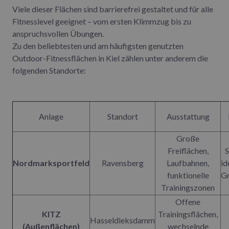
Viele dieser Flächen sind barrierefrei gestaltet und für alle
Fitnesslevel geeignet – vom ersten Klimmzug bis zu
anspruchsvollen Übungen.
Zu den beliebtesten und am häufigsten genutzten
Outdoor-Fitnessflächen in Kiel zählen unter anderem die
folgenden Standorte:
Anlage
Standort
Ausstattung
Große
Freiflächen,
S
Nordmarksportfeld
Ravensberg
Laufbahnen,
id
funktionelle
Gr
Trainingszonen
Offene
KITZ
Trainingsflächen,
Hasseldieksdamm
(Außenflächen)
wechselnde