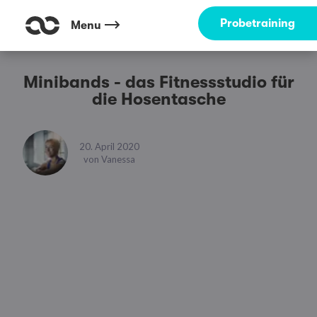
Probetraining
Menu
Minibands - das Fitnessstudio für
die Hosentasche
20. April 2020
von
Vanessa