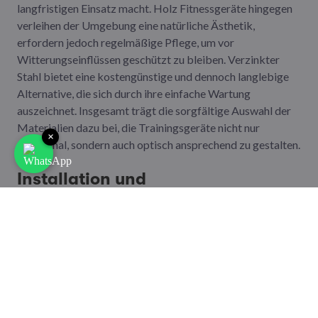
langfristigen Einsatz macht. Holz Fitnessgeräte hingegen
verleihen der Umgebung eine natürliche Ästhetik,
erfordern jedoch regelmäßige Pflege, um vor
Witterungseinflüssen geschützt zu bleiben. Verzinkter
Stahl bietet eine kostengünstige und dennoch langlebige
Alternative, die sich durch ihre einfache Wartung
auszeichnet. Insgesamt trägt die sorgfältige Auswahl der
Materialien dazu bei, die Trainingsgeräte nicht nur
×
funktional, sondern auch optisch ansprechend zu gestalten.
Installation und
Sicherheitsaspekte von Outdoor
Fitnessgeräten
Die richtige Installation von Outdoor Fitnessgeräten ist
entscheidend, um deren Langlebigkeit und Sicherheit zu
gewährleisten. Eine stabile und ebene Oberfläche bildet
die Basis für jedes Outdoor Gym. Darüber hinaus sollte
man in Erwägung ziehen, Sicherheitsbeläge zu verwenden,