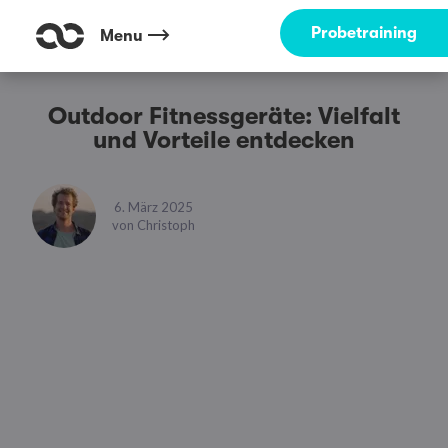
Probetraining
Menu
Outdoor Fitnessgeräte: Vielfalt
und Vorteile entdecken
6. März 2025
von
Christoph