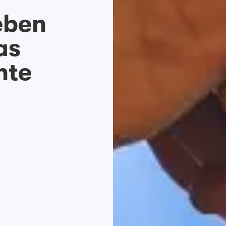
eben
as
hte