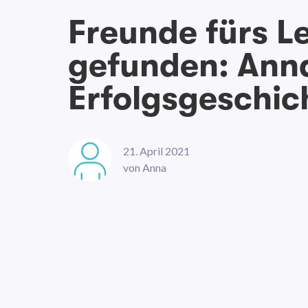
Freunde fürs L
gefunden: Ann
Erfolgsgeschic
21. April 2021
von
Anna