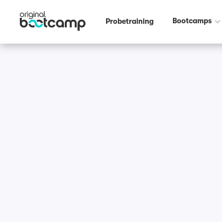
Bootcamps
Probetraining