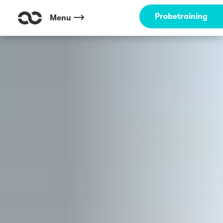
Outdoor Fitness direkt um die Ecke: Mitte - Brunnenviertel Berlin ☀️
Probetraining
Menu