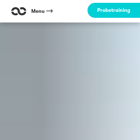
Outdoor Fitness direkt um die Ecke: Köpenick - Bellevuepark Berlin ☀
Probetraining
Menu