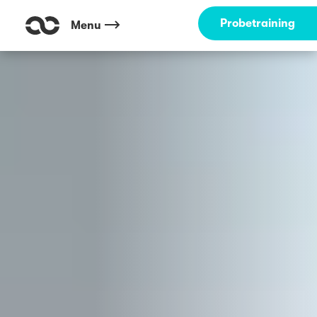
Outdoor Fitness direkt um die Ecke: Charite - Steglitz Berlin ☀️
Probetraining
Menu