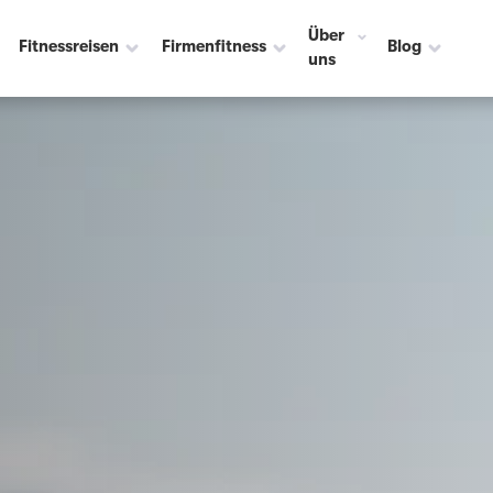
en ☀️
Über
Fitnessreisen
Firmenfitness
Blog
uns