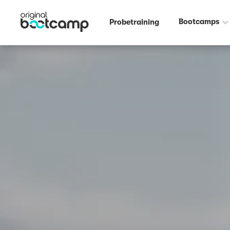
Outdoor Fitness direkt um die Ecke: Helmut Schön Sportpark Wiesbad
Bootcamps
Probetraining