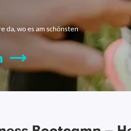
re da, wo es am schönsten
n
tness Bootcamp – H