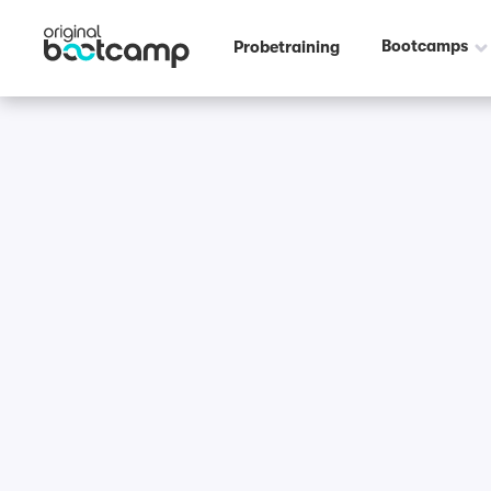
Bootcamps
Probetraining