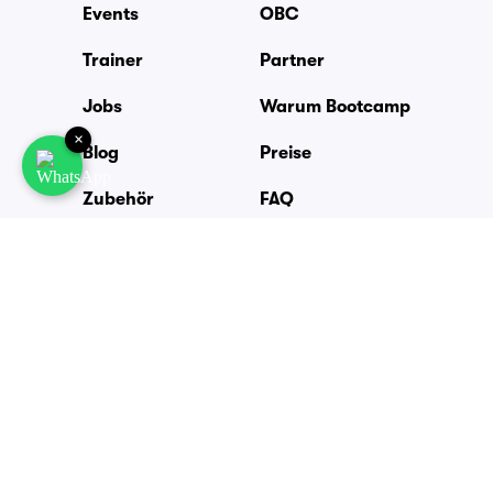
Events
OBC
Trainer
Partner
Jobs
Warum Bootcamp
×
Blog
Preise
Zubehör
FAQ
Outdoor Fitness Städte
Köln
Alle Städte
München
Berlin
Düsseldorf
Frankfurt / Rhein-Main