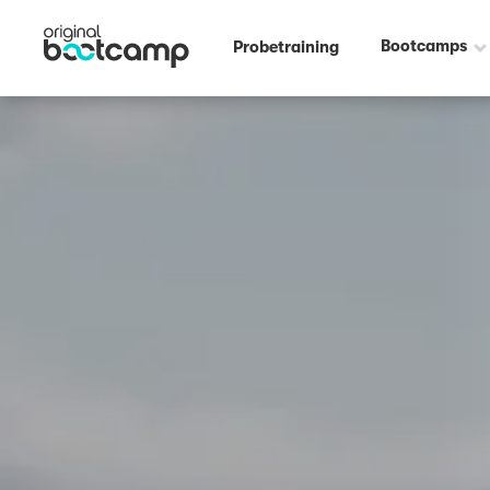
Outdoor Fitness direkt um die Ecke: Hoher Busch Viersen ☀️
Bootcamps
Probetraining