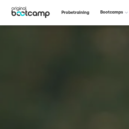
Bootcamps
Probetraining