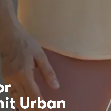
or
it Urban