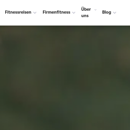
Über
Fitnessreisen
Firmenfitness
Blog
uns