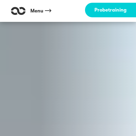
Outdoor Fitness direkt um die Ecke: Max-Eyth-See Stuttgart ☀️
Probetraining
Menu