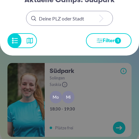
Filter
1
Südpark
i
Solingen
Saskia
i
Mo
Mi
18:30 - 19:30
Plätze frei