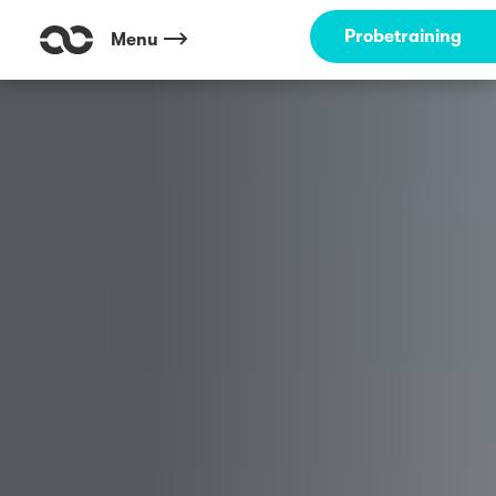
Outdoor Fitness direkt um die Ecke: Südpark Solingen ☀️
Probetraining
Menu