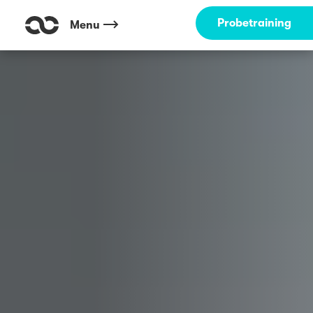
Outdoor Fitness direkt um die Ecke: Walshagenpark Rheine ☀️
Probetraining
Menu