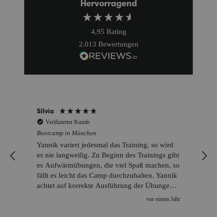
Hervorragend
4,95
Rating
2.013
Bewertungen
Lisa
Verifizierter Kunde
Bootcamp in München
Macht immer Spaß und bringt Motivation!
t
o
r
vor einem Jahr