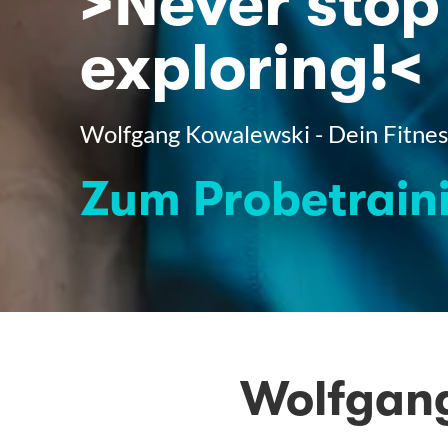
>Never stop
exploring!<
Wolfgang Kowalewski - Dein Fitness
Zum Probetrain
Wolfgang