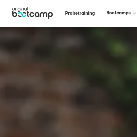
Bootcamps
Probetraining