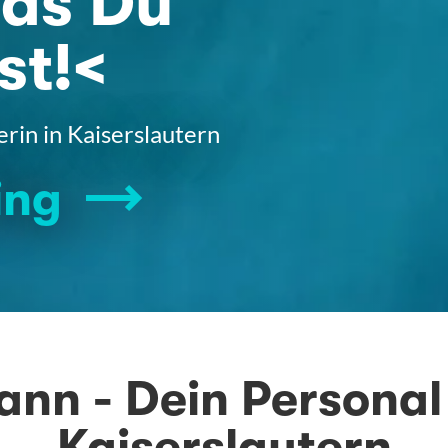
was Du
st!<
rin in Kaiserslautern
ing
ann - Dein Personal
Kaiserslautern