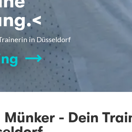
eine
ung.<
rainerin in Düsseldorf
ing
 Münker - Dein Trai
seldorf