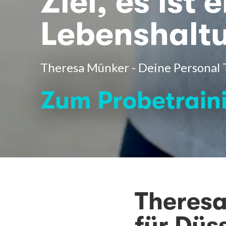
Ziel, es ist 
Lebenshalt
Theresa Münker - Deine Personal T
Zum Probetrain
Theresa
für Düs