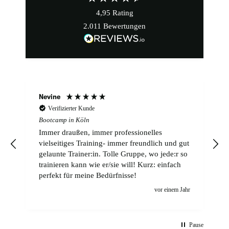
4,95
Rating
2.011
Bewertungen
Nevine
Verifizierter Kunde
Bootcamp in Köln
r
Immer draußen, immer professionelles
vielseitiges Training- immer freundlich und gut
gelaunte Trainer:in. Tolle Gruppe, wo jede:r so
trainieren kann wie er/sie will! Kurz: einfach
perfekt für meine Bedürfnisse!
n
vor einem Jahr
Pause