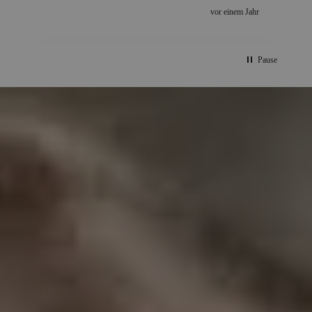
r
vor einem Jahr
Pause