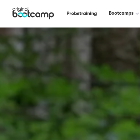
Bootcamps
Probetraining