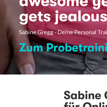
awesome ye
gets jealous
Sabine Gregg - Deine Personal Trai
Zum Probetrain
Sabine 
für Onli