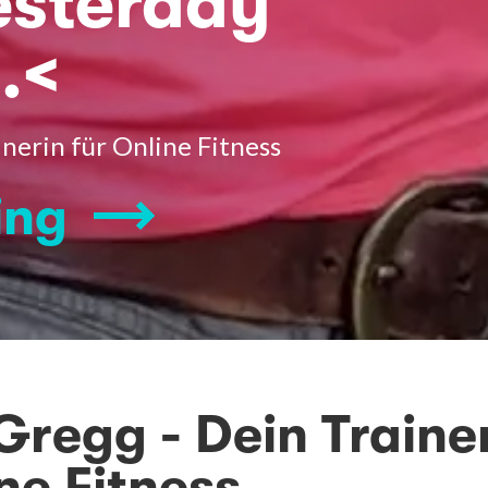
sterday
.<
nerin für Online Fitness
ing
Gregg - Dein Traine
ne Fitness