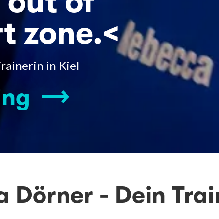
 out of
t zone.<
ainerin in Kiel
ing
 Dörner - Dein Trai