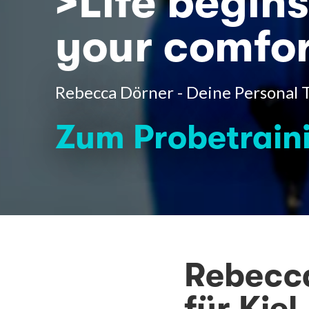
>Life begins
your comfor
Rebecca Dörner - Deine Personal Tr
Zum Probetrain
Rebecca
für Kiel